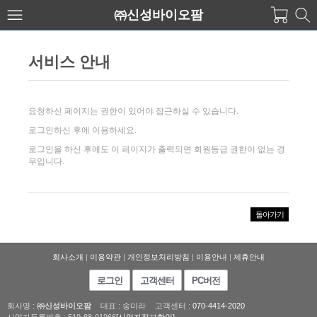
㈜신성바이오팜
서비스 안내
요청하신 페이지는 권한이 있어야 접근하실 수 있습니다.
로그인하신 후에 이용하세요.
로그인을 하신 후에도 이 페이지가 출력되면 회원등급 권한이 없는 경
우입니다.
회사소개
|
이용약관
|
개인정보처리방침
|
이용안내
|
제휴안내
로그인
고객센터
PC버전
회사명 :
㈜신성바이오팜
대표 : 송미라
고객센터 :
070-4414-2020