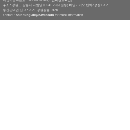
사업자등록번호 : 519-88-01966
[사업자정보확인]
주소 : 강원도 강릉시 사임당로 641-22(대전동) 해양바이오 벤처2공장 F3-2
통신판매업 신고 : 2021-강원강릉-0128
contact :
shinsunglab@naver.com
for more information