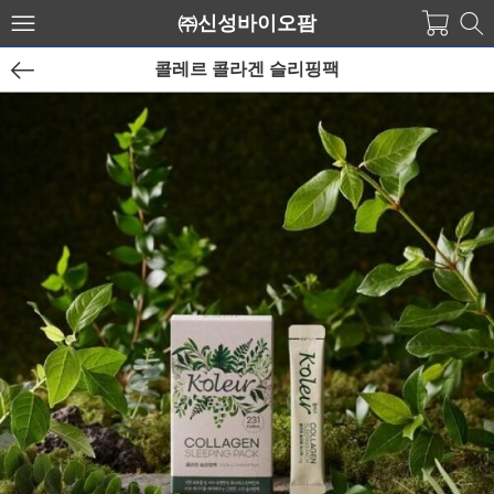
㈜신성바이오팜
콜레르 콜라겐 슬리핑팩