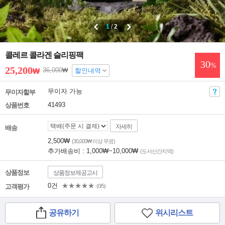
1
/
2
콜레르 콜라겐 슬리핑팩
30
%
25,200
36,000
₩
₩
할인내역
무이자 가능
무이자할부
41493
상품번호
자세히
배송
2,500₩
(30,000₩ 이상 무료)
추가배송비 : 1,000₩~10,000₩
(도서산간지역)
상품정보
상품정보제공고시
0건
★★★★★
고객평가
(0/5)
공유하기
위시리스트